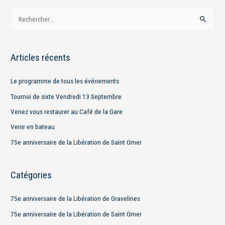
R
e
c
h
Articles récents
e
r
Le programme de tous les événements
c
Tournoi de sixte Vendredi 13 Septembre
h
Venez vous restaurer au Café de la Gare
e
Venir en bateau
r
75e anniversaire de la Libération de Saint Omer
:
Catégories
75e anniversaire de la Libération de Gravelines
75e anniversaire de la Libération de Saint Omer